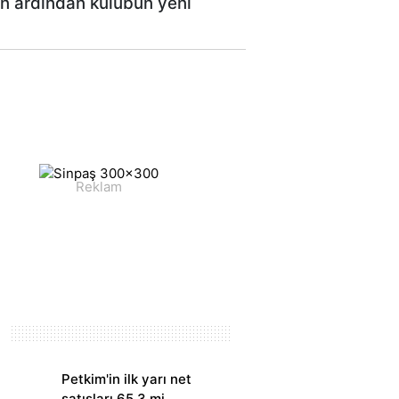
un ardından kulübün yeni
Petkim'in ilk yarı net
satışları 65,3 mi..