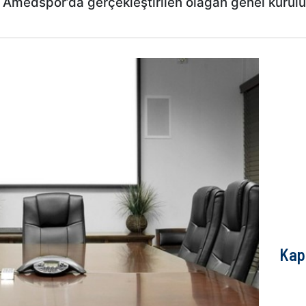
 - Amedspor’da gerçekleştirilen olağan genel kurul
Kap