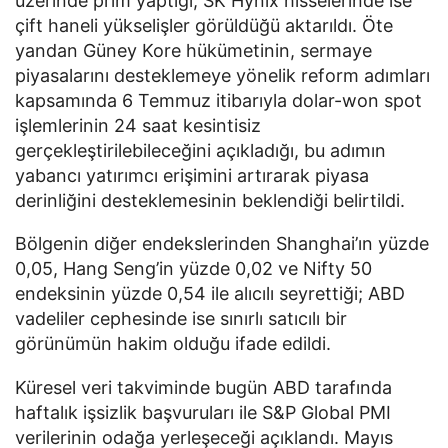
üzerinde prim yaptığı; SK Hynix hisselerinde ise
çift haneli yükselişler görüldüğü aktarıldı. Öte
yandan Güney Kore hükümetinin, sermaye
piyasalarını desteklemeye yönelik reform adımları
kapsamında 6 Temmuz itibarıyla dolar-won spot
işlemlerinin 24 saat kesintisiz
gerçekleştirilebileceğini açıkladığı, bu adımın
yabancı yatırımcı erişimini artırarak piyasa
derinliğini desteklemesinin beklendiği belirtildi.
Bölgenin diğer endekslerinden Shanghai’ın yüzde
0,05, Hang Seng’in yüzde 0,02 ve Nifty 50
endeksinin yüzde 0,54 ile alıcılı seyrettiği; ABD
vadeliler cephesinde ise sınırlı satıcılı bir
görünümün hakim olduğu ifade edildi.
Küresel veri takviminde bugün ABD tarafında
haftalık işsizlik başvuruları ile S&P Global PMI
verilerinin odağa yerleşeceği açıklandı. Mayıs