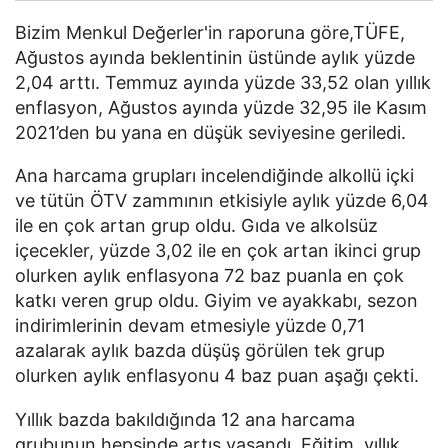
Bizim Menkul Değerler'in raporuna göre,TÜFE,
Ağustos ayında beklentinin üstünde aylık yüzde
2,04 arttı. Temmuz ayında yüzde 33,52 olan yıllık
enflasyon, Ağustos ayında yüzde 32,95 ile Kasım
2021’den bu yana en düşük seviyesine geriledi.
Ana harcama grupları incelendiğinde alkollü içki
ve tütün ÖTV zammının etkisiyle aylık yüzde 6,04
ile en çok artan grup oldu. Gıda ve alkolsüz
içecekler, yüzde 3,02 ile en çok artan ikinci grup
olurken aylık enflasyona 72 baz puanla en çok
katkı veren grup oldu. Giyim ve ayakkabı, sezon
indirimlerinin devam etmesiyle yüzde 0,71
azalarak aylık bazda düşüş görülen tek grup
olurken aylık enflasyonu 4 baz puan aşağı çekti.
Yıllık bazda bakıldığında 12 ana harcama
grubunun hepsinde artış yaşandı. Eğitim, yıllık