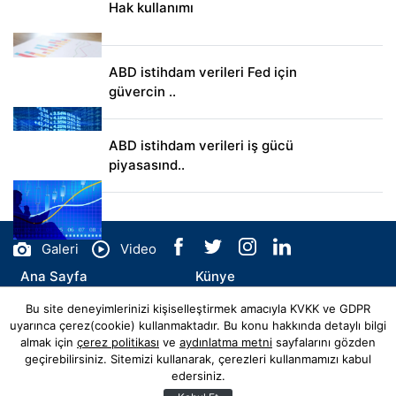
Hak kullanımı
ABD istihdam verileri Fed için
güvercin ..
ABD istihdam verileri iş gücü
piyasasınd..
Galeri
Video
Ana Sayfa
Künye
Bu site deneyimlerinizi kişiselleştirmek amacıyla KVKK ve GDPR
İletişim
uyarınca çerez(cookie) kullanmaktadır. Bu konu hakkında detaylı bilgi
almak için
çerez politikası
ve
aydınlatma metni
sayfalarını gözden
geçirebilirsiniz. Sitemizi kullanarak, çerezleri kullanmamızı kabul
edersiniz.
© Copyright 2026 kaptanevar.com Tüm Hakları Saklıdır.
Web sitemiz
Hibya Haber Ajansı
Abonesidir.