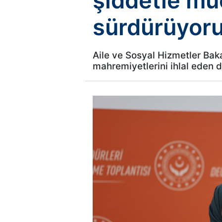
şiddetle müc
sürdürüyor
Aile ve Sosyal Hizmetler Baka
mahremiyetlerini ihlal eden dij