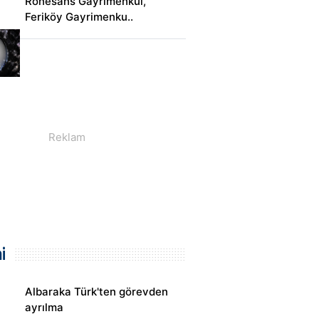
Rönesans Gayrimenkul,
Feriköy Gayrimenku..
i
Albaraka Türk'ten görevden
ayrılma