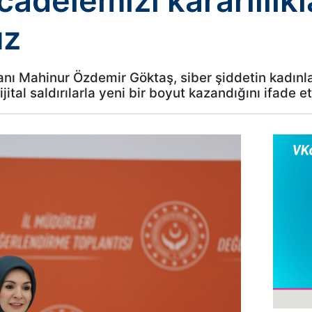
adelemizi kararlılıkl
uz
nı Mahinur Özdemir Göktaş, siber şiddetin kadınlar
ital saldırılarla yeni bir boyut kazandığını ifade et