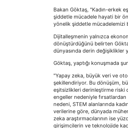
Bakan Göktaş, "Kadın-erkek eşit
şiddetle mücadele hayati bir ön
yönelik şiddetle mücadelemizi b
Dijitalleşmenin yalnızca ekonom
dönüştürdüğünü belirten Gökt
dünyasında derin değişiklikler y
Göktaş, yaptığı konuşmada şunla
"Yapay zeka, büyük veri ve ot
şekillendiriyor. Bu dönüşüm, b
eşitsizlikleri derinleştirme risk
engeller nedeniyle fırsatlarda
nedeni, STEM alanlarında kadı
verilerine göre, dünyada mühend
zeka araştırmacılarının ise yüzd
girişimcilerin ve teknolojide k