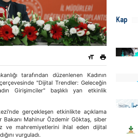
Kap
kanlığı tarafından düzenlenen Kadının
erçevesinde "Dijital Trendler: Geleceğin
dın Girişimciler" başlıklı yan etkinlik
kezi’nde gerçekleşen etkinlikte açıklama
er Bakanı Mahinur Özdemir Göktaş, siber
iz ve mahremiyetlerini ihlal eden dijital
ndığını vurguladı.