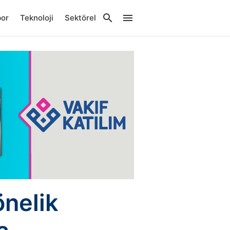
por
Teknoloji
Sektörel
önelik