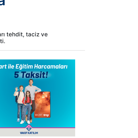
a
ı tehdit, taciz ve
ti.