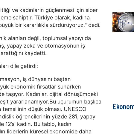
liği ve kadınların güçlenmesi için siber
eme sahiptir. Türkiye olarak, kadına
üyük bir kararlılıkla sürdürüyoruz." dedi.
ik alanları değil, toplumsal yapıyı da
aş, yapay zeka ve otomasyonun iş
arattığını kaydetti.
rı dile getirdi:
omasyon, iş dünyasını baştan
üyük ekonomik fırsatlar sunarken
i de taşıyor. Kadınlar, dijital dönüşümdeki
n eşit yararlanamıyor.Bu uçurumun başlıca
Ekonom
n temsilinin düşük olması. UNESCO
islik öğrencilerinin yüzde 28’i, yapay
e 12’si kadın. Bu tablo, kadın
adın liderlerin küresel ekonomide daha