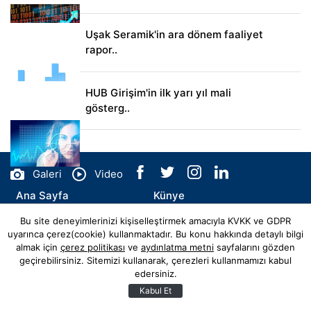
Uşak Seramik'in ara dönem faaliyet
rapor..
HUB Girişim'in ilk yarı yıl mali
gösterg..
Galeri
Video
Ana Sayfa
Künye
Bu site deneyimlerinizi kişiselleştirmek amacıyla KVKK ve GDPR
İletişim
uyarınca çerez(cookie) kullanmaktadır. Bu konu hakkında detaylı bilgi
almak için
çerez politikası
ve
aydınlatma metni
sayfalarını gözden
geçirebilirsiniz. Sitemizi kullanarak, çerezleri kullanmamızı kabul
edersiniz.
© Copyright 2026 kaptanevar.com Tüm Hakları Saklıdır.
Web sitemiz
Hibya Haber Ajansı
Abonesidir.
Kabul Et