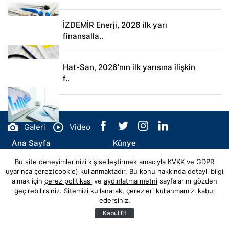
İZDEMİR Enerji, 2026 ilk yarı
finansalla..
Hat-San, 2026'nın ilk yarısına ilişkin
f..
Galeri
Video
Ana Sayfa
Künye
Bu site deneyimlerinizi kişiselleştirmek amacıyla KVKK ve GDPR
İletişim
uyarınca çerez(cookie) kullanmaktadır. Bu konu hakkında detaylı bilgi
almak için
çerez politikası
ve
aydınlatma metni
sayfalarını gözden
geçirebilirsiniz. Sitemizi kullanarak, çerezleri kullanmamızı kabul
edersiniz.
© Copyright 2026 kaptanevar.com Tüm Hakları Saklıdır.
Web sitemiz
Hibya Haber Ajansı
Abonesidir.
Kabul Et