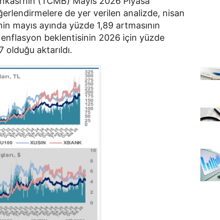
nkası’nın (TCMB) Mayıs 2026 Piyasa
değerlendirmelere de yer verilen analizde, nisan
nin mayıs ayında yüzde 1,89 artmasının
nu enflasyon beklentisinin 2026 için yüzde
7 olduğu aktarıldı.