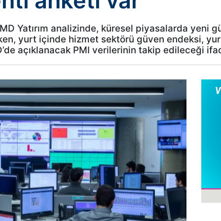
ti anketi var
BMD Yatırım analizinde, küresel piyasalarda yeni g
rken, yurt içinde hizmet sektörü güven endeksi, yu
’de açıklanacak PMI verilerinin takip edileceği ifad