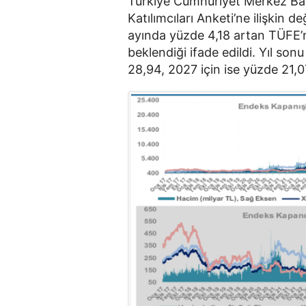
Türkiye Cumhuriyet Merkez Ba
Katılımcıları Anketi’ne ilişkin 
ayında yüzde 4,18 artan TÜFE’
beklendiği ifade edildi. Yıl so
28,94, 2027 için ise yüzde 21,0