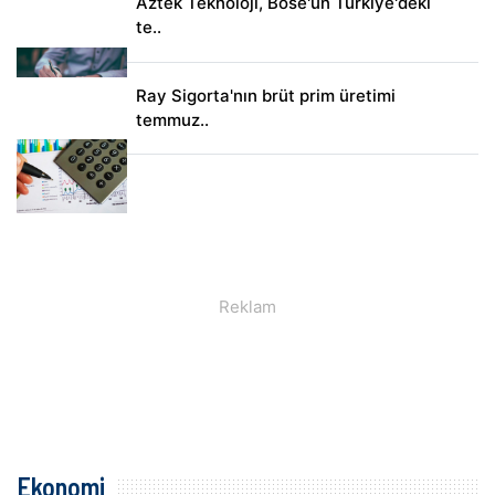
Aztek Teknoloji, Bose'un Türkiye'deki
te..
Ray Sigorta'nın brüt prim üretimi
temmuz..
Ekonomi