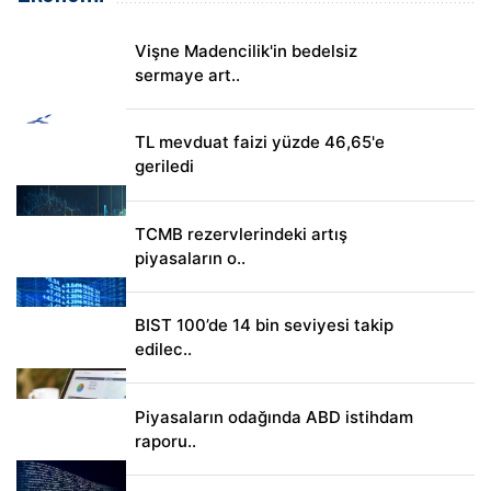
Vişne Madencilik'in bedelsiz
sermaye art..
TL mevduat faizi yüzde 46,65'e
geriledi
TCMB rezervlerindeki artış
piyasaların o..
BIST 100’de 14 bin seviyesi takip
edilec..
Piyasaların odağında ABD istihdam
raporu..