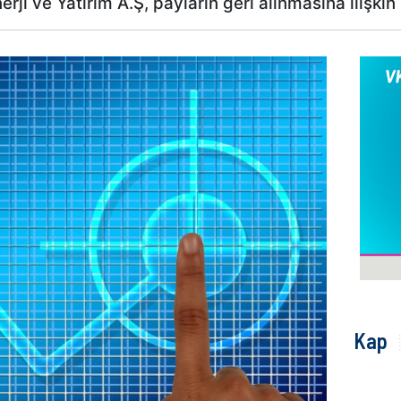
ji ve Yatırım A.Ş, payların geri alınmasına ilişkin 
Kap