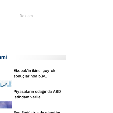
omi
Ebebek'in ikinci çeyrek
sonuçlarında büy..
Piyasaların odağında ABD
istihdam verile..
Ege Endüstri'nde yönetim